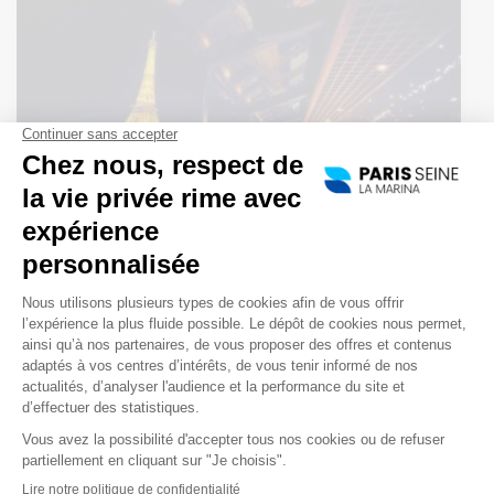
Dîner croisière saveurs -Durée: 2h00
A partir de
75 €
VOIR CETTE CROISIÈRE