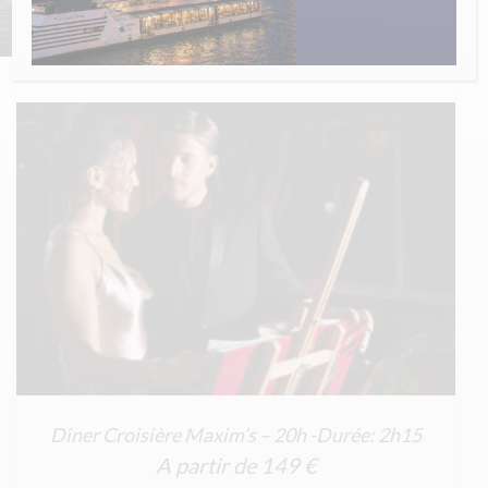
20H
Dîner Croisière Maxim’s – 20h -Durée: 2h15
A partir de
149 €