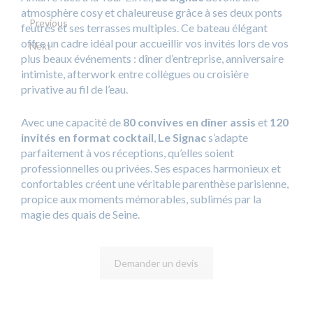
atmosphère cosy et chaleureuse grâce à ses deux ponts
Previous
feutrés et ses terrasses multiples. Ce bateau élégant
offre un cadre idéal pour accueillir vos invités lors de vos
Next
plus beaux événements : dîner d’entreprise, anniversaire
intimiste, afterwork entre collègues ou croisière
privative au fil de l’eau.
Avec une capacité de
80 convives en dîner assis
et
120
invités en format cocktail
,
Le Signac
s’adapte
parfaitement à vos réceptions, qu’elles soient
professionnelles ou privées. Ses espaces harmonieux et
confortables créent une véritable parenthèse parisienne,
propice aux moments mémorables, sublimés par la
magie des quais de Seine.
Demander un devis