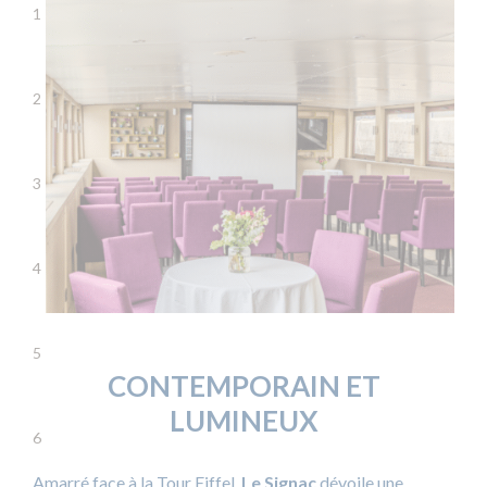
1
2
3
4
5
CONTEMPORAIN ET
LUMINEUX
6
Amarré face à la Tour Eiffel,
Le Signac
dévoile une