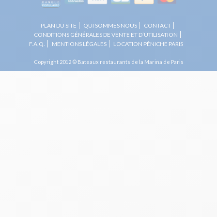
PLAN DU SITE
QUI SOMMES NOUS
CONTACT
CONDITIONS GÉNÉRALES DE VENTE ET D’UTILISATION
F.A.Q.
MENTIONS LÉGALES
LOCATION PÉNICHE PARIS
Copyright 2012 © Bateaux restaurants de la Marina de Paris