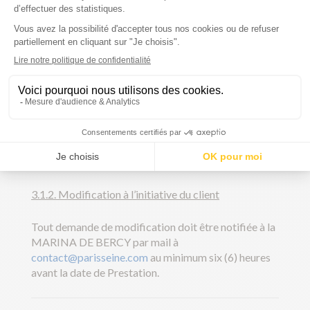
– 48h avant la date et heure de la prestation, le client
n’aura pas de frais d’annulation et sera remboursé à
100%.
– Moins de 48h avant la prestation, le client ne sera
pas remboursé. L’intégralité du montant réglé à
MARINA DE BERCY sera conservée.
-Si le client ne présente pas le jour J, il sera considéré
comme no show, et le montant de sa prestation sera
conservé à 100% par MARINA DE BERCY.
3.1.2. Modification à l’initiative du client
Tout demande de modification doit être notifiée à la
MARINA DE BERCY par mail à
contact@parisseine.com
au minimum six (6) heures
avant la date de Prestation.