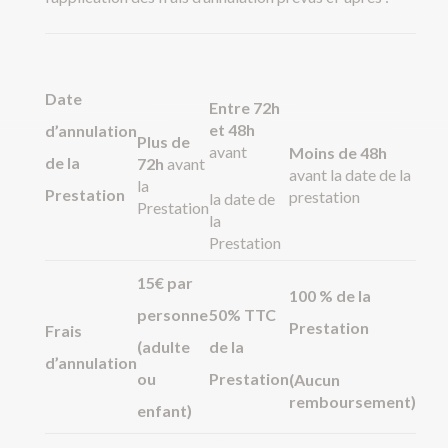
Date
Entre 72h
et 48h
d’annulation
Plus de
avant
Moins de 48h
de la
72h
avant
avant la date de la
la
Prestation
prestation
la date de
Prestation
la
Prestation
15€ par
100 % de la
personne
50% TTC
Prestation
Frais
(adulte
de la
d’annulation
ou
Prestation
(Aucun
remboursement)
enfant)