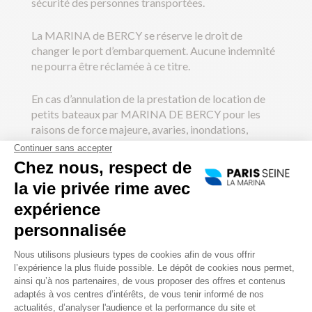
sécurité des personnes transportées.
La MARINA de BERCY se réserve le droit de
changer le port d’embarquement. Aucune indemnité
ne pourra être réclamée à ce titre.
En cas d’annulation de la prestation de location de
petits bateaux par MARINA DE BERCY pour les
raisons de force majeure, avaries, inondations,
intempéries, risques pour la sécurité et tous les faits
indépendants de sa volonté tels que décrits ci-avant,
le Client sera intégralement remboursé des sommes
qu’il a versées au titre de la location des petits
bateaux. Aucune indemnité ne pourra être réclamée
à ce titre.
En cas d’annulation de la prestation de location de
petits bateaux de la part du Client, le Client aura des
frais en fonction de la date d’annulation :