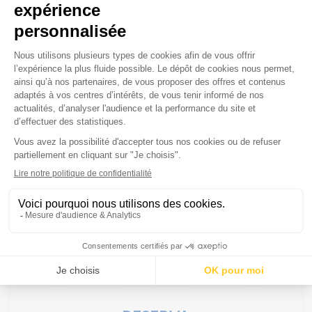
Suprema de pintada, jugo de trufa, mikado
de verduras
QUESO
Plato de quesos curados (+8€)
POSTRE
Tronco de chocolate real, coulis de frutas
exóticas
BEBIDAS INCLUIDAS
Una botella de vino superior para 2 personas (75cl)
(Chardonnay 202 3 o Puisseguin Saint-Emilion AOC
2022 )
Una botella de agua mineral para 2 personas