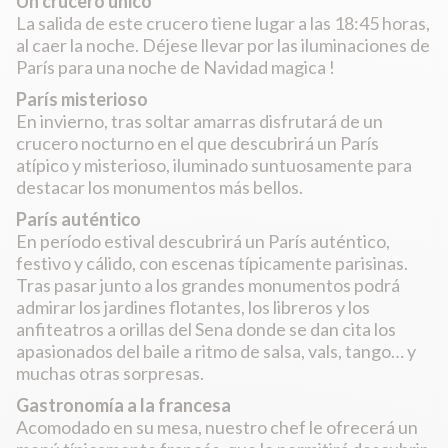
Un crucero único
La salida de este crucero tiene lugar a las 18:45 horas,
al caer la noche. Déjese llevar por las iluminaciones de
París para una noche de Navidad magica !
París misterioso
En invierno, tras soltar amarras disfrutará de un
crucero nocturno en el que descubrirá un París
atípico y misterioso, iluminado suntuosamente para
destacar los monumentos más bellos.
París auténtico
En período estival descubrirá un París auténtico,
festivo y cálido, con escenas típicamente parisinas.
Tras pasar junto a los grandes monumentos podrá
admirar los jardines flotantes, los libreros y los
anfiteatros a orillas del Sena donde se dan cita los
apasionados del baile a ritmo de salsa, vals, tango… y
muchas otras sorpresas.
Gastronomía a la francesa
Acomodado en su mesa, nuestro chef le ofrecerá un