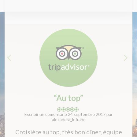
“Au top”
Escribir un comentario 24 septembre 2017 par
Escr
alexandra_lefranc
Accue
oisière au top, très bon dîner, équipe
soins p