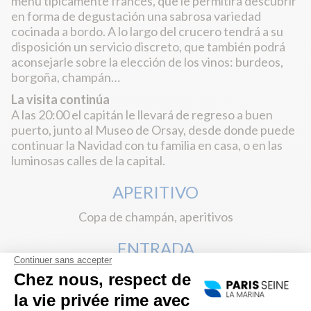
menú típicamente francés, que le permitirá descubrir
en forma de degustación una sabrosa variedad
cocinada a bordo. A lo largo del crucero tendrá a su
disposición un servicio discreto, que también podrá
aconsejarle sobre la elección de los vinos: burdeos,
borgoña, champán…
La visita continúa
A las 20:00 el capitán le llevará de regreso a buen
puerto, junto al Museo de Orsay, desde donde puede
continuar la Navidad con tu familia en casa, o en las
luminosas calles de la capital.
APERITIVO
Copa de champán, aperitivos
ENTRADA
Medio hecho de foie gras, chutney de temporada
PLATO