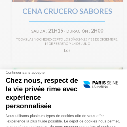
CENA CRUCERO SABORES
21H15
2H00
SALIDA :
-
DURACIÓN :
TODAS LAS NOCHES EXCEPTO LOS DÍAS 24-25 Y 31 DE DICIEMBRE,
14 DE FEBRERO Y 14 DE JULIO
Los