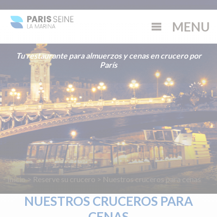
Tu restaurante para almuerzos y cenas en crucero por
París
Inicio
>
Reserve su crucero
>
Nuestros cruceros para cenas
NUESTROS CRUCEROS PARA
CENAS