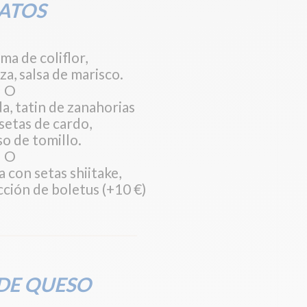
ATOS
ma de coliflor,
za, salsa de marisco.
O
, tatin de zanahorias
 setas de cardo,
so de tomillo.
O
a con setas shiitake,
cción de boletus (+10 €)
DE QUESO