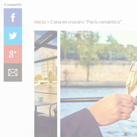
Compartir
Inicio
>
Cena en crucero “París romántico”