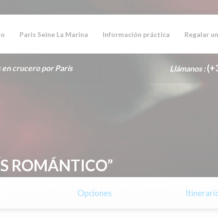
ro
Paris Seine La Marina
Información práctica
Regalar un
(+
 en crucero por París
Llámanos :
ÍS ROMÁNTICO”
Opciones
Itinerari