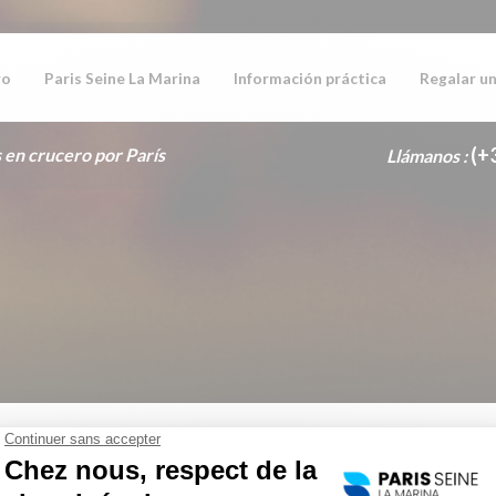
ro
Paris Seine La Marina
Información práctica
Regalar un
(+
 en crucero por París
Llámanos :
Opciones
Itinerari