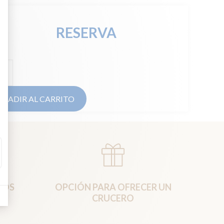
RESERVA
o
as
idad
AÑADIR AL CARRITO
HOS
OPCIÓN PARA OFRECER UN
CRUCERO