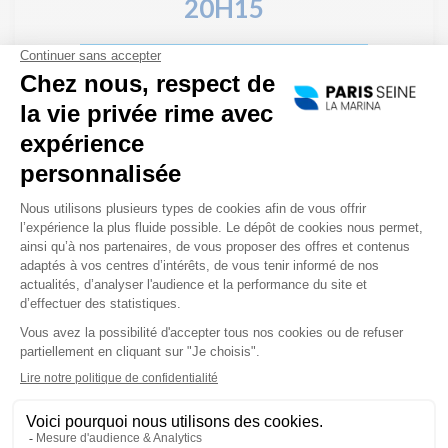
20H15
20H15
2H00
SALIDA :
-
DURACIÓN :
LE JEUDI, VENDREDI ET SAMEDI SOIR SAUF 24-25 ET 31 DÉCEMBRE,
LE 14 FÉVRIER ET LE 14 JUILLET
El Crucero Embarque a partir de las 19:45 al pie del
museo de Orsay para nuestra cena en crucero “Saveurs”.
Nuestro capitán...