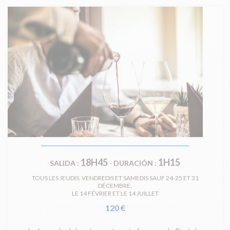
18H45
1H15
SALIDA :
-
DURACIÓN :
TOUS LES JEUDIS, VENDREDIS ET SAMEDIS SAUF 24-25 ET 31
DÉCEMBRE,
LE 14 FÉVRIER ET LE 14 JUILLET
120 €