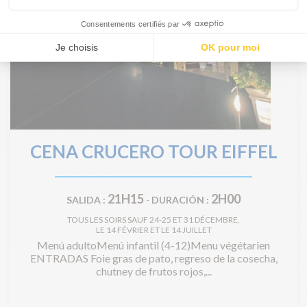
CENA CRUCERO TOUR EIFFEL
21H15
2H00
SALIDA :
-
DURACIÓN :
TOUS LES SOIRS SAUF 24-25 ET 31 DÉCEMBRE,
LE 14 FÉVRIER ET LE 14 JUILLET
Menú adultoMenú infantil (4-12)Menu végétarien
ENTRADAS Foie gras de pato, regreso de la cosecha,
chutney de frutos rojos,...