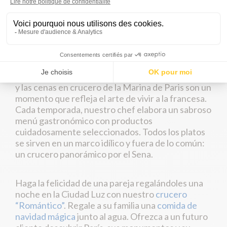
UN REGALO ORIGINAL Y
REFINADO ADAPTADO A
TODAS LAS OCASIONES
Mucho más que una comida simple, los almuerzos
y las cenas en crucero de la Marina de Paris son un
momento que refleja el arte de vivir a la francesa.
Cada temporada, nuestro chef elabora un sabroso
menú gastronómico con productos
cuidadosamente seleccionados. Todos los platos
se sirven en un marco idílico y fuera de lo común:
un crucero panorámico por el Sena.
Haga la felicidad de una pareja regalándoles una
noche en la Ciudad Luz con nuestro
crucero
“Romántico”
. Regale a su familia una
comida de
navidad mágica
junto al agua. Ofrezca a un futuro