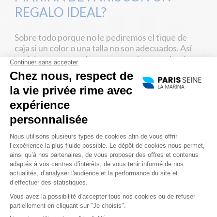
REGALO IDEAL?
Sobre todo porque no le pediremos el tique de
caja si un color o una talla no son adecuados. Así
podrá asegurarse de que su regalo no acabará en
el fondo del armario… Con los cruceros de la
Marina de Paris usted regala sobre todo un
momento agradable, un paréntesis en la
monotonía. Mejor que tener que cambiar una
prenda o regalar un libro que no se leerá, regale
un recuerdo imperecedero, una experiencia
única. Un regalo excepcional, que evita esa
interminable duda frente a las estanterías de las
tiendas.
Para un allegado o un colega, encontrará el regalo
perfecto eligiendo entre nuestra variada oferta
de cruceros.