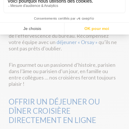
Proposez à un futur client de découvrir Paris, ses
monuments et sa gastronomie lors d’un
dîner «
Découverte »
Emmenez vos collègues pour une parenthèse loin
de l’effervescence du bureau. Récompensez
votre équipe avec un
déjeuner « Orsay »
qu’ils ne
sont pas prêts d’oublier.
Fin gourmet ou un passionné d’histoire, parisien
dans l’âme ou parisien d’un jour, en famille ou
entre collègues … nos croisières feront toujours
plaisir !
OFFRIR UN DÉJEUNER OU
DÎNER CROISIÈRE
DIRECTEMENT EN LIGNE