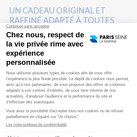
UN CADEAU ORIGINAL ET
RAFFINÉ ADAPTÉ À TOUTES
LES OCCASIONS
Bien plus qu’un simple repas, les déjeuners et
dîners croisières de la Marina de Paris sont un
moment d’art de vivre à la Française. Chaque
saison notre chef élabore un
menu gourmand et
gourmet
avec des produits choisis
méticuleusement. Tous ces mets sont servis dans
un cadre idyllique et hors du commun, un bateau
panoramique en croisière sur la Seine.
Faites plaisir à un couple en leur offrant une
soirée en tête à tête dans la Ville Lumière avec
notre
croisière « Romantique »
. Offrez à votre
famille un
repas de Noël magique
au fil de l’eau.