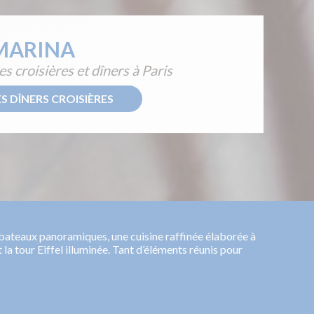
MARINA
s croisières et dîners à Paris
S DÎNERS CROISIÈRES
s bateaux panoramiques, une cuisine raffinée élaborée à
a tour Eiffel illuminée. Tant d’éléments réunis pour