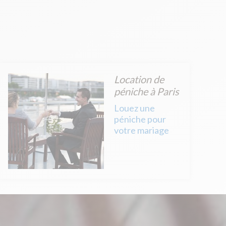
Location de
péniche à Paris
Louez une
péniche pour
votre mariage