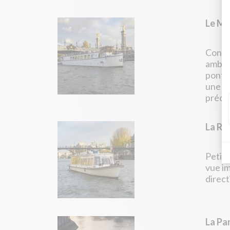
Le Me
Constr
ambass
ponts 
une va
précie
La Ro
Petite
vue im
direct
La Pa