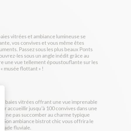
 baies vitrées et ambiance lumineuse se
ante, vos convives et vous même êtes
numents. Passez sous les plus beaux Ponts
ouvrez-les sous un angle inédit grâce au
re une vue tellement époustouflante sur les
 musée flottant » !
ges baies vitrées offrant une vue imprenable
 pour accueillir jusqu’à 100 convives dans une
e de ne pas succomber au charme typique
 Son ambiance bistrot chic vous offrira le
nade fluviale.