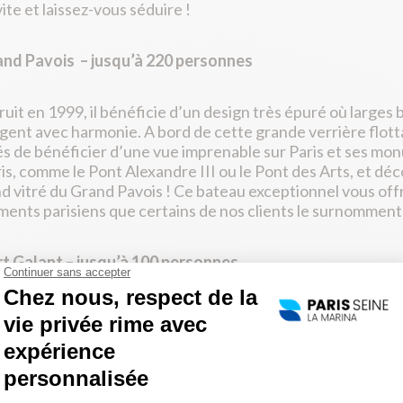
te et laissez-vous séduire !
and Pavois – jusqu’à 220 personnes
uit en 1999, il bénéficie d’un design très épuré où larges
ent avec harmonie. A bord de cette grande verrière flott
s de bénéficier d’une vue imprenable sur Paris et ses mo
is, comme le Pont Alexandre III ou le Pont des Arts, et déc
d vitré du Grand Pavois ! Ce bateau exceptionnel vous off
nts parisiens que certains de nos clients le surnomment «
rt Galant – jusqu’à 100 personnes
 décoré dans un style « bistrot » tout en bois, avec de lar
s monuments de Paris. Cosy et intimiste, il est le lieu idéal
ce pleine de charme et typiquement parisienne. Difficil
niches parisiennes que l’on retrouve à bord du Vert Galant.
idéal pour admirer les bords de Seine pendant votre prome