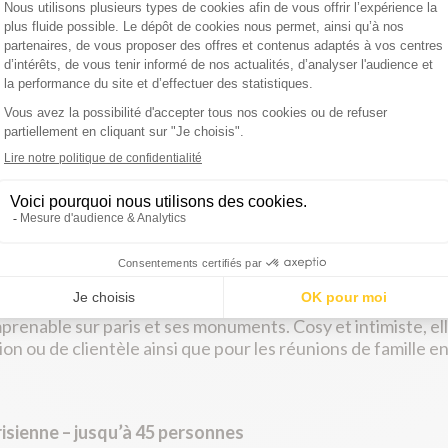
lody Blues – jusqu’à 150 personnes
uit en 1919, ce bateau de croisière, à l’âme belle époque, 
adeurs de la tradition nautique parisienne. Un bateau de
du bateau vous reçoivent : Le « pont supérieur » pourvu de la
ste terrasse à ciel pour passer un moment au bord de l’eau.
ux et chaleureux, pour vous garantir une ambiance chic e
cca IV – jusqu’à 36 personnes
 vedette décorée dans un style rétro tout en acajou, elle e
prenable sur paris et ses monuments. Cosy et intimiste, elle 
ion ou de clientèle ainsi que pour les réunions de famille en
risienne – jusqu’à 45 personnes