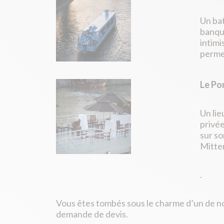
Un bat
banque
intimi
permet
Le Po
Un lie
privée
sur so
Mitter
.
Vous êtes tombés sous le charme d’un de no
demande de devis.