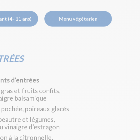
nt (4– 11 ans)
Menu végétarien
TRÉES
nts d’entrées
gras et fruits confits,
aigre balsamique
s pochée, poireaux glacés
eautre et légumes,
au vinaigre d’estragon
on à la citronnelle,