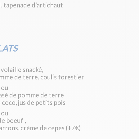
l, tapenade d’artichaut
LATS
volaille snacké,
mme de terre, coulis forestier
ou
asé de pomme de terre
 coco, jus de petits pois
ou
de boeuf ,
arrons, crème de cèpes (+7€)