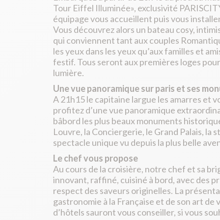
Tour Eiffel Illuminée», exclusivité PARIS
équipage vous accueillent puis vous installe
Vous découvrez alors un bateau cosy, intimis
qui conviennent tant aux couples Romantiqu
les yeux dans les yeux qu’aux familles et ami
festif. Tous seront aux premières loges pour p
lumière.
Une vue panoramique sur paris et ses m
A 21h15 le capitaine largue les amarres et vo
profitez d’une vue panoramique extraordinair
bâbord les plus beaux monuments historiques
Louvre, la Conciergerie, le Grand Palais, la 
spectacle unique vu depuis la plus belle av
Le chef vous propose
Au cours de la croisière, notre chef et sa 
innovant, raffiné, cuisiné à bord, avec des 
respect des saveurs originelles. La présenta
gastronomie à la Française et de son art de 
d’hôtels sauront vous conseiller, si vous s