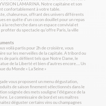
CITYVISION LAMARINA. Notre capitaine et son
nt confortablement à votre table.
te, chaleureux, offrant des univers différents
es en quête d’un cocon douillet pour un repas
s à la recherche dans un espace convivial et
rofiter du spectacle qu’offre Paris, la ville
onuments
us voilà partis pour 2h de croisière, vous
e sur les merveilles de la capitale. A tribord ou
 de paris défilent tels que Notre Dame, le
statue de la Liberté et bien d’autres encore…. Un
enue du Monde « La Seine »
brigade vous proposent un menu dégustation,
produits de saison finement sélectionnés dans le
tion soignée des mets souligne l’élégance de la
vivre. Le commissaire de bord et ses maîtres
ouhaitez déguster certains vins ou champagnes