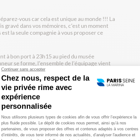
réparez-vous car cela est unique au monde !!! La
mais gravé dans vos mémoires, c’est un moment
s est la seule compagnie à vous proposer ce
nt à bon port à 23h15 au pied du musée
nneur se forme, l’ensemble de l’équipage vient
sière Orsay du 2 janvier 2019 au 31 mars 2019