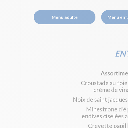
Menu adulte
Menu enfa
EN
Assortime
Croustade au foie 
crème de vin
Noix de saint jacque
Minestrone d’ép
endives ciselées 
Crevette papill