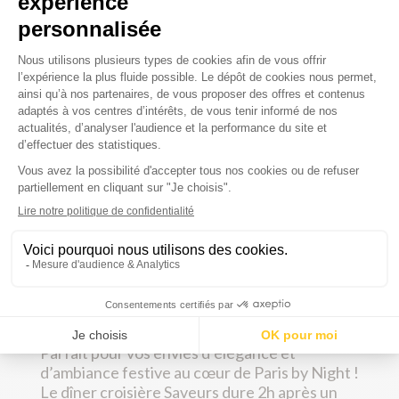
L’idéal pour réunir ses invités après une
cérémonie matinale ! Le départ du déjeuner
croisière Orsay a lieu tous les jours à 12h30
pour 1h30 de croisière sur la Seine.
Le dîner Découverte
Le départ du
dîner croisière
découverte a lieu
tous les jours à 18h45 pour 1h15 de croisière
au fil de l’eau. Ce dîner est idéal si vous
souhaitez convier vos proches à une
réception après le dîner !
Le dîner Saveurs
Parfait pour vos envies d’élégance et
d’ambiance festive au cœur de Paris by Night !
Le dîner croisière Saveurs dure 2h après un