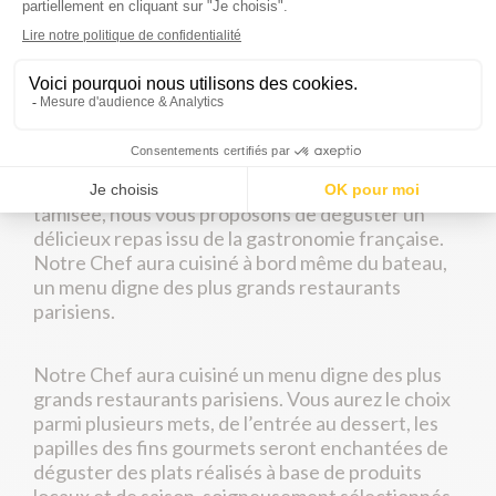
l’architecture singulière de la capitale. À bord de
votre péniche-restaurant, vous vivrez un moment
chaleureux et intimiste. En bordure de baie vitrée,
l’emplacement est idéal
pour admirer les
illuminations de la ville et contempler l’eau couler
sous vos pieds.
Confortablement installés, dans une ambiance
tamisée, nous vous proposons de déguster un
délicieux repas issu de la gastronomie française.
Notre Chef aura cuisiné à bord même du bateau,
un menu digne des plus grands restaurants
parisiens.
Notre Chef aura cuisiné un menu digne des plus
grands restaurants parisiens. Vous aurez le choix
parmi plusieurs mets, de l’entrée au dessert, les
papilles des fins gourmets seront enchantées de
déguster des plats réalisés à base de produits