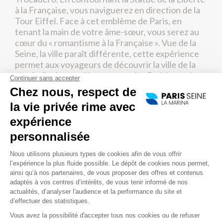
à la Française, vous naviguerez en direction de la
Tour Eiffel. Face à cet emblème de Paris, en
tenant la main de votre âme-sœur, vous serez au
cœur du « romantisme à la Française ». Vue de la
Seine, la ville paraît différente, cette expérience
permet aux voyageurs de découvrir la ville de la
plus belle des manières et pour les Parisiens, c’est
un moment unique pour admirer la capitale sous
un nouvel angle.
PROFITEZ D’UN REPAS
D’EXCEPTION
De nuit, la Ville Lumière offre une atmosphère
tout à fait particulière et différente. C’est le
moment le plus émouvant pour découvrir Paris et
idéal pour une
croisière romantique
. Les lumières
se reflètent sur l’eau et embellissent