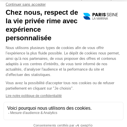
et nécessite les meilleurs conseils. Nous vous
proposons de mettre notre expérience, notre
savoir-faire de 20 ans, un chef de projet dédié à
votre événement et à votre service pour mettre
sur pieds le mariage de vos rêves. Nous pourrons
également vous faire profiter de notre expertise
en wedding-planning et vous aider dans le choix
des prestataires : photographes, animations,
fleuristes, décoration des parties extérieures et
intérieurs du bateau, etc… en mettant à votre
disposition notre réseau de prestataires
reconnus.
Le
repas
de fête
sera
élaboré
par
notre